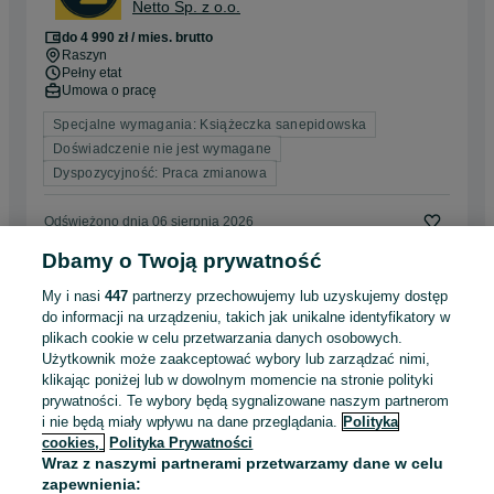
Netto Sp. z o.o.
do 4 990 zł / mies. brutto
Raszyn
Pełny etat
Umowa o pracę
Specjalne wymagania: Książeczka sanepidowska
Doświadczenie nie jest wymagane
Dyspozycyjność: Praca zmianowa
Odświeżono dnia 06 sierpnia 2026
Dbamy o Twoją prywatność
Praca Koordynator Zmiany (k/m/x) -
My i nasi
447
partnerzy przechowujemy lub uzyskujemy dostęp
Netto Wyszków
do informacji na urządzeniu, takich jak unikalne identyfikatory w
Netto Sp. z o.o.
plikach cookie w celu przetwarzania danych osobowych.
Użytkownik może zaakceptować wybory lub zarządzać nimi,
od 5 340 zł / mies. brutto
klikając poniżej lub w dowolnym momencie na stronie polityki
Wyszków
Pełny etat
prywatności. Te wybory będą sygnalizowane naszym partnerom
Umowa o pracę
i nie będą miały wpływu na dane przeglądania.
Polityka
cookies,
Polityka Prywatności
Specjalne wymagania: Książeczka sanepidowska
Wraz z naszymi partnerami przetwarzamy dane w celu
Doświadczenie nie jest wymagane
zapewnienia: