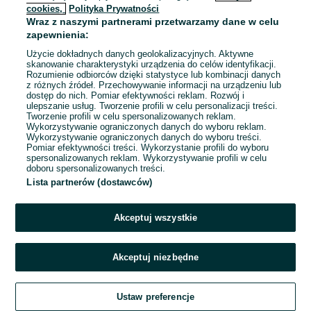
ZNALEŹLIŚMY 0
Sortowanie
Opcje przeglądania
cookies,
Polityka Prywatności
OGŁOSZEŃ
Wraz z naszymi partnerami przetwarzamy dane w celu
zapewnienia:
Użycie dokładnych danych geolokalizacyjnych. Aktywne
skanowanie charakterystyki urządzenia do celów identyfikacji.
Rozumienie odbiorców dzięki statystyce lub kombinacji danych
z różnych źródeł. Przechowywanie informacji na urządzeniu lub
dostęp do nich. Pomiar efektywności reklam. Rozwój i
ulepszanie usług. Tworzenie profili w celu personalizacji treści.
Tworzenie profili w celu spersonalizowanych reklam.
Wykorzystywanie ograniczonych danych do wyboru reklam.
Wykorzystywanie ograniczonych danych do wyboru treści.
Pomiar efektywności treści. Wykorzystanie profili do wyboru
spersonalizowanych reklam. Wykorzystywanie profili w celu
doboru spersonalizowanych treści.
Lista partnerów (dostawców)
Przepraszamy, nie znaleźliśmy tego,
czego szukasz.
Akceptuj wszystkie
Akceptuj niezbędne
Ustaw preferencje