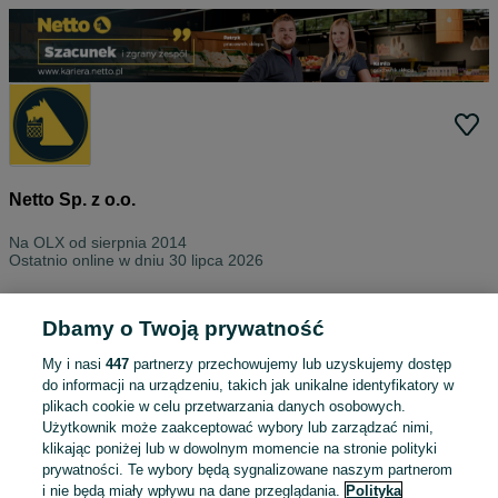
Netto Sp. z o.o.
Na OLX od
sierpnia 2014
Ostatnio online w dniu 30 lipca 2026
Wszystkie ogłoszenia
Oceny
O nas
Kontakt
Dbamy o Twoją prywatność
Znajdź na tej stronie
My i nasi
447
partnerzy przechowujemy lub uzyskujemy dostęp
do informacji na urządzeniu, takich jak unikalne identyfikatory w
plikach cookie w celu przetwarzania danych osobowych.
Użytkownik może zaakceptować wybory lub zarządzać nimi,
klikając poniżej lub w dowolnym momencie na stronie polityki
Wybierz kategorię
prywatności. Te wybory będą sygnalizowane naszym partnerom
i nie będą miały wpływu na dane przeglądania.
Polityka